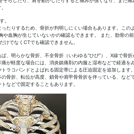
体をそらしたり、肩を動かしたりすると痛みが強くなり、また痛
す。
す。
なったりするため、骨折が判明しにくい場合もあります。この
胸や血胸が生じていないかの確認もできます。 また、肋骨の
だけでなくCTでも確認できません。
ば、明らかな骨折、不全骨折（いわゆる“ひび”）、X線で骨折
疼痛が軽度な場合には、消炎鎮痛剤の内服と湿布などで経過を
やトラコバンドとよばれる固定帯による圧迫固定を追加します
本の骨折、転位が高度、鎖骨や肩甲骨骨折を伴っている、など
ートなどで固定することもあります。