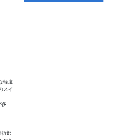
な軽度
のスイ
が多
骨折部