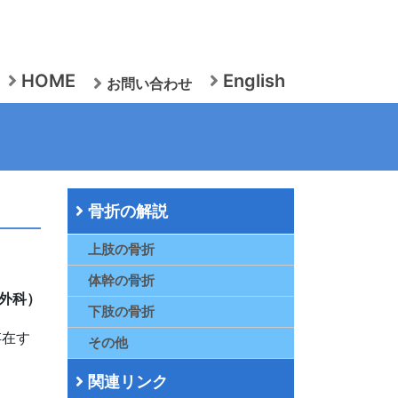
HOME
English
お問い合わせ
骨折の解説
上肢の骨折
体幹の骨折
外科）
下肢の骨折
存在す
その他
関連リンク