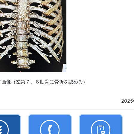
-CT画像（左第７、８肋骨に骨折を認める）
202