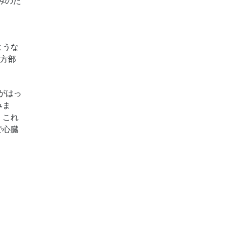
みのた
ような
前方部
がはっ
みま
。これ
で心臓