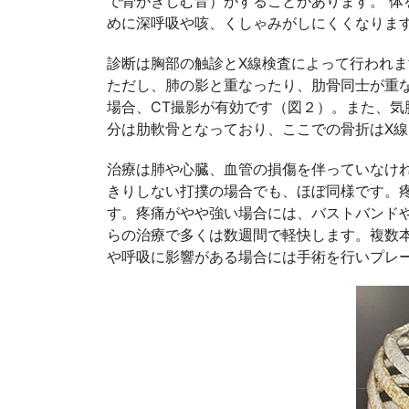
で骨がきしむ音）がすることがあります。 
めに深呼吸や咳、くしゃみがしにくくなりま
診断は胸部の触診とX線検査によって行われま
ただし、肺の影と重なったり、肋骨同士が重
場合、CT撮影が有効です（図２）。また、気
分は肋軟骨となっており、ここでの骨折はX線
治療は肺や心臓、血管の損傷を伴っていなけれ
きりしない打撲の場合でも、ほぼ同様です。
す。疼痛がやや強い場合には、バストバンド
らの治療で多くは数週間で軽快します。複数
や呼吸に影響がある場合には手術を行いプレ