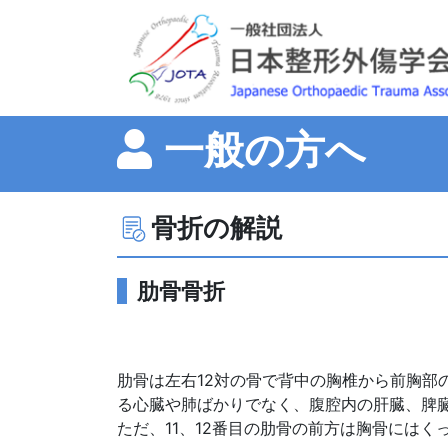
一般の方へ
骨折の解説
肋骨骨折
肋骨は左右12対の骨で背中の胸椎から前胸部
る心臓や肺ばかりでなく、腹腔内の肝臓、脾
ただ、11、12番目の肋骨の前方は胸骨にはく